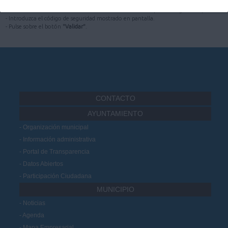
almacenamiento o en su disco duro, seleccione este link"
.
- Pulsando el botón
"Examinar"
seleccione el certificado que descargó en el paso 1.
- Introduzca el código de seguridad mostrado en pantalla.
- Pulse sobre el botón
"Validar"
.
CONTACTO
AYUNTAMIENTO
Organización municipal
Información administrativa
Portal de Transparencia
Datos Abiertos
Participación Ciudadana
MUNICIPIO
Noticias
Agenda
Mapa Empresarial