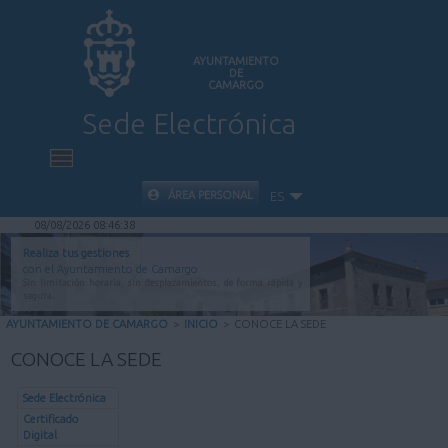
AYUNTAMIENTO
DE
CAMARGO
Sede Electrónica
INICIO
ÁREA PERSONAL
ES
08/08/2026 08:46:38
INFORMACIÓN PÚBLICA
Realiza tus gestiones
con el Ayuntamiento de Camargo
Sin limitación horaria, sin desplazamientos, de forma rápida y
CARPETA CIUDADANA
segura.
AYUNTAMIENTO DE CAMARGO
>
INICIO
>
CONOCE LA SEDE
VALIDACIÓN DE DOCUMENTOS
CONOCE LA SEDE
AYUDA
Sede Electrónica
Certificado
Digital