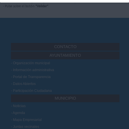
- Introduzca el código de seguridad mostrado en pantalla.
- Pulse sobre el botón
"Validar"
.
CONTACTO
AYUNTAMIENTO
Organización municipal
Información administrativa
Portal de Transparencia
Datos Abiertos
Participación Ciudadana
MUNICIPIO
Noticias
Agenda
Mapa Empresarial
Juntas vecinales