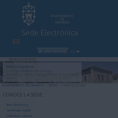
AYUNTAMIENTO
DE
CAMARGO
Sede Electrónica
INICIO
ÁREA PERSONAL
ES
09/08/2026 06:09:59
INFORMACIÓN PÚBLICA
Realiza tus gestiones
con el Ayuntamiento de Camargo
Sin limitación horaria, sin desplazamientos, de forma rápida y
CARPETA CIUDADANA
segura.
AYUNTAMIENTO DE CAMARGO
>
INICIO
>
CONOCE LA SEDE
VALIDACIÓN DE DOCUMENTOS
CONOCE LA SEDE
AYUDA
Sede Electrónica
Certificado Digital
Calendario Laboral