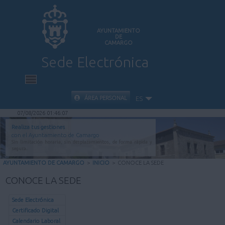
AYUNTAMIENTO
DE
CAMARGO
Sede Electrónica
INICIO
ÁREA PERSONAL
ES
07/08/2026 01:46:07
INFORMACIÓN PÚBLICA
Realiza tus gestiones
con el Ayuntamiento de Camargo
Sin limitación horaria, sin desplazamientos, de forma rápida y
CARPETA CIUDADANA
segura.
AYUNTAMIENTO DE CAMARGO
>
INICIO
>
CONOCE LA SEDE
VALIDACIÓN DE DOCUMENTOS
CONOCE LA SEDE
AYUDA
Sede Electrónica
Certificado Digital
Calendario Laboral