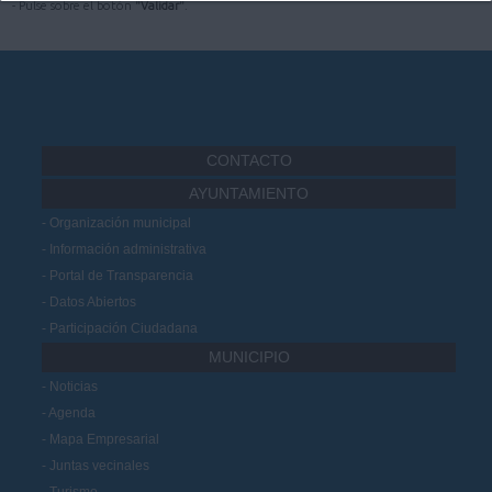
- Pulse sobre el botón
"Validar"
.
CONTACTO
AYUNTAMIENTO
Organización municipal
Información administrativa
Portal de Transparencia
Datos Abiertos
Participación Ciudadana
MUNICIPIO
Noticias
Agenda
Mapa Empresarial
Juntas vecinales