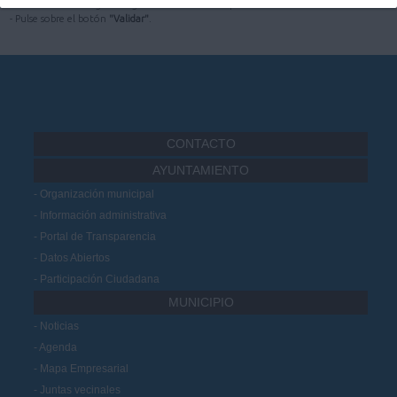
- Introduzca el código de seguridad mostrado en pantalla.
- Pulse sobre el botón
"Validar"
.
CONTACTO
AYUNTAMIENTO
Organización municipal
Información administrativa
Portal de Transparencia
Datos Abiertos
Participación Ciudadana
MUNICIPIO
Noticias
Agenda
Mapa Empresarial
Juntas vecinales