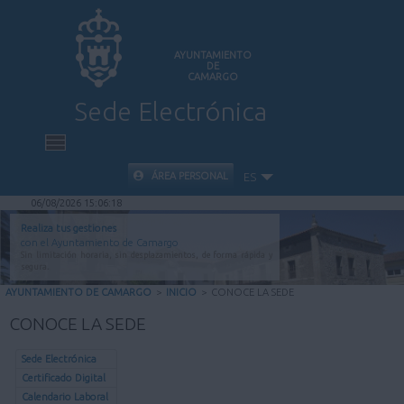
AYUNTAMIENTO
DE
CAMARGO
Sede Electrónica
INICIO
ÁREA PERSONAL
ES
06/08/2026 15:06:18
INFORMACIÓN PÚBLICA
Realiza tus gestiones
con el Ayuntamiento de Camargo
Sin limitación horaria, sin desplazamientos, de forma rápida y
CARPETA CIUDADANA
segura.
AYUNTAMIENTO DE CAMARGO
>
INICIO
>
CONOCE LA SEDE
VALIDACIÓN DE DOCUMENTOS
CONOCE LA SEDE
AYUDA
Sede Electrónica
Certificado Digital
Calendario Laboral