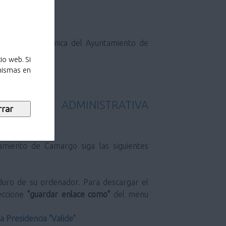
la sede electrónica del Ayuntamiento de
io web. Si
 mismas en
ACTUACIÓN ADMINISTRATIVA
duro de su ordenador. Para descargar el
leccione
"guardar enlace como"
del menu
la Presidencia "Valide"