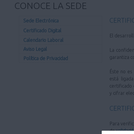
CONOCE LA SEDE
CERTIFI
Sede Electrónica
Certificado Digital
El desarro
Calendario Laboral
Aviso Legal
La confidencialidad se asegura cifrando el mensaje. La integridad de los datos, la autenticación y el no repudio se
garantiza c
Política de Privacidad
Éste no es más que un fichero que contiene principalmente información personal junto a una clave pública (la cual
está ligad
certificado
y cifrar el
CERTIF
Para verificar la validez del certificado de la sede electrónica del Ayuntamiento de Camargo puede utilizar el servicio
de
validaci