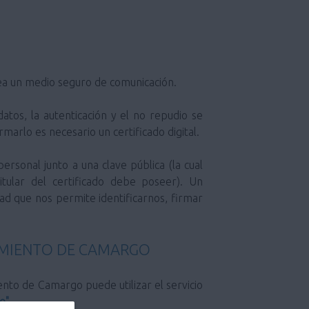
 sea un medio seguro de comunicación.
marlo es necesario un certificado digital.
itular del certificado debe poseer). Un
dad que nos permite identificarnos, firmar
TAMIENTO DE CAMARGO
e"