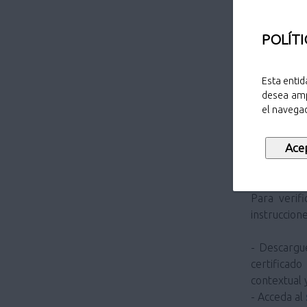
Una vez en
POLÍTI
- En el c
Camargo:
h
Esta entid
- Introduzc
desea amp
- Pulse sob
el navegad
CERTIF
AUTOMA
Para verificar la validez del certificado de sello electrónico del Ayuntamiento de Camargo siga las siguientes
instruccione
- Descarg
certificad
contextual
- Acceda al