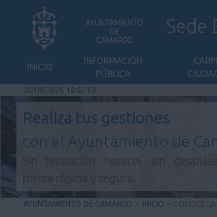
Sede 
AYUNTAMIENTO
DE
CAMARGO
INFORMACIÓN
CARP
INICIO
PÚBLICA
CIUDA
06/08/2026 18:02:59
Realiza tus gestiones
con el Ayuntamiento de C
Sin limitación horaria, sin desplaz
forma rápida y segura.
AYUNTAMIENTO DE CAMARGO
>
INICIO
>
CONOCE LA