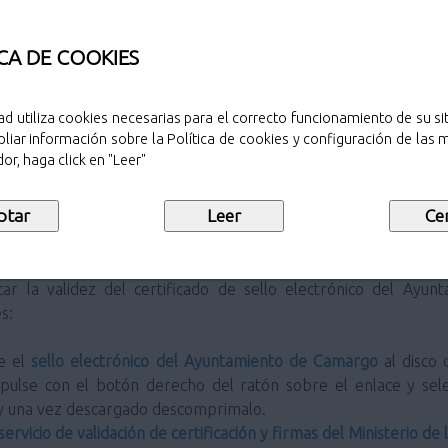
 este servicio siga las siguientes instrucciones:
CA DE COOKIES
ampo
"Seleccione la URL a validar"
introduzca la dirección de 
ttps://sede.aytocamargo.es/
ad utiliza cookies necesarias para el correcto funcionamiento de su sit
a el código de seguridad mostrado en pantalla.
liar información sobre la Política de cookies y configuración de las
re el botón
"Validar".
or, haga click en "Leer"
ICADO DE SELLO ELECTRÓNICO PARA LA 
TIZADA DEL AYUNTAMIENTO DE CAMARGO
s:
ue el
sello electrónico del Ayuntamiento de Camargo
al disco 
o pulse con el botón derecho del ratón sobre el enlace y se
 y una vez descargado descomprimalo.
servicio de validación de certificación y firmas del Ministerio de 