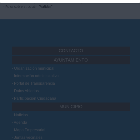
- Introduzca el código de seguridad mostrado en pantalla.
- Pulse sobre el botón
"Validar"
.
CONTACTO
AYUNTAMIENTO
Organización municipal
Información administrativa
Portal de Transparencia
Datos Abiertos
Participación Ciudadana
MUNICIPIO
Noticias
Agenda
Mapa Empresarial
Juntas vecinales