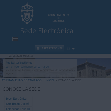
AYUNTAMIENTO
DE
CAMARGO
Sede Electrónica
INICIO
ÁREA PERSONAL
ES
09/08/2026 02:25:53
INFORMACIÓN PÚBLICA
Realiza tus gestiones
con el Ayuntamiento de Camargo
Sin limitación horaria, sin desplazamientos, de forma rápida y
CARPETA CIUDADANA
segura.
AYUNTAMIENTO DE CAMARGO
>
INICIO
>
CONOCE LA SEDE
VALIDACIÓN DE DOCUMENTOS
CONOCE LA SEDE
AYUDA
Sede Electrónica
Certificado Digital
Calendario Laboral