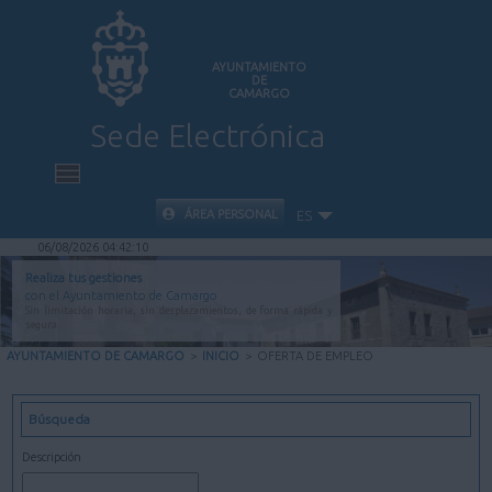
AYUNTAMIENTO
DE
CAMARGO
Sede Electrónica
INICIO
ÁREA PERSONAL
ES
06/08/2026 04:42:11
INFORMACIÓN PÚBLICA
Realiza tus gestiones
con el Ayuntamiento de Camargo
Sin limitación horaria, sin desplazamientos, de forma rápida y
CARPETA CIUDADANA
segura.
AYUNTAMIENTO DE CAMARGO
>
INICIO
>
OFERTA DE EMPLEO
VALIDACIÓN DE DOCUMENTOS
Búsqueda
AYUDA
Descripción