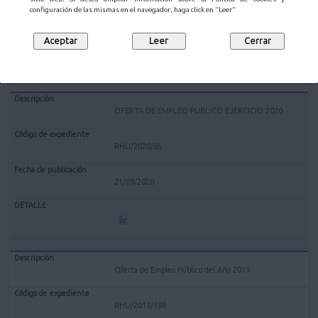
configuración de las mismas en el navegador, haga click en "Leer"
10/08/2021
OFERTA DE EMPLEO PUBLICO EJERCICIO 2020
RHU/2020/85
21/09/2020
Oferta de Empleo Público del Año 2019
RHU/2019/198