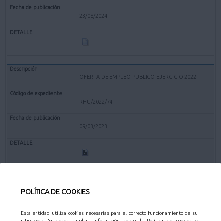
23/08/2024
OFERTA DE EMPLEO PUBLICO EJERCICIO 2022
RHU/2022/74
09/03/2023
OFERTA DE EMPLEO PUBLICO 2021
POLÍTICA DE COOKIES
RHU/2021/1
Esta entidad utiliza cookies necesarias para el correcto funcionamiento de su
sitio web. Si desea ampliar información sobre la Política de cookies y