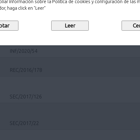
liar información sobre la Política de cookies y configuración de las
or, haga click en "Leer"
SEC/2020/688
INF/2020/54
REC/2016/178
SEC/2017/126
SEC/2017/22