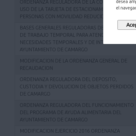
desea amp
ORDENANZA REGULADORA DE LA CONCESIÓN Y
el navegad
USO DE LA TARJETA DE ESTACIONAMIENTO PARA
PERSONAS CON MOVILIDAD REDUCIDA.
BASES GENERALES REGULADORAS DE LAS BOLSA
DE TRABAJO TEMPORAL PARA ATENDER LAS
NECESIDADES TEMPORALES Y DE INTERINIDAD DEL
AYUNTAMIENTO DE CAMARGO
MODIFICACION DE LA ORDENANZA GENERAL DE
RECAUDACION
ORDENANZA REGULADORA DEL DEPOSITO,
CUSTODIA Y DEVOLUCION DE OBJETOS PERDIDOS
DE CAMARGO
ORDENANZA REGULADORA DEL FUNCIONAMIENTO
DEL PROGRAMA DE AYUDA ALIMENTARIA DEL
AYUNTAMIENTO DE CAMARGO
MODIFICACION EJERCICIO 2016 ORDENANZA