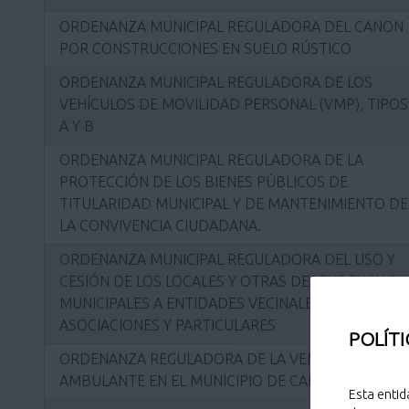
ORDENANZA MUNICIPAL REGULADORA DEL CANON
POR CONSTRUCCIONES EN SUELO RÚSTICO
ORDENANZA MUNICIPAL REGULADORA DE LOS
VEHÍCULOS DE MOVILIDAD PERSONAL (VMP), TIPOS
A Y B
ORDENANZA MUNICIPAL REGULADORA DE LA
PROTECCIÓN DE LOS BIENES PÚBLICOS DE
TITULARIDAD MUNICIPAL Y DE MANTENIMIENTO DE
LA CONVIVENCIA CIUDADANA.
ORDENANZA MUNICIPAL REGULADORA DEL USO Y
CESIÓN DE LOS LOCALES Y OTRAS DEPENDENCIAS
MUNICIPALES A ENTIDADES VECINALES,
ASOCIACIONES Y PARTICULARES
POLÍTI
ORDENANZA REGULADORA DE LA VENTA
AMBULANTE EN EL MUNICIPIO DE CAMARGO
Esta entid