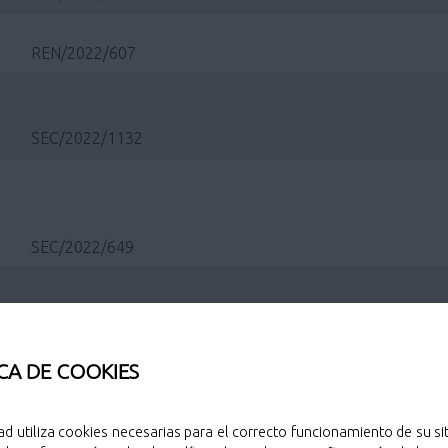
REN/2022/607
SEC/2022/1132
SEC/2022/649
SEC/2021/591
CA DE COOKIES
SEC/2020/747
ad utiliza cookies necesarias para el correcto funcionamiento de su sit