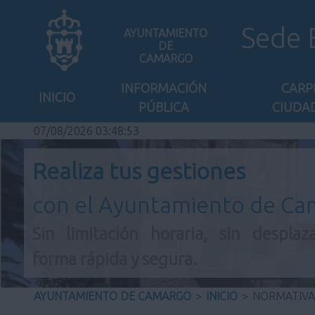
Sede 
AYUNTAMIENTO
DE
CAMARGO
INFORMACIÓN
CARP
INICIO
PÚBLICA
CIUDA
07/08/2026 03:48:54
Realiza tus gestiones
con el Ayuntamiento de C
Sin limitación horaria, sin desplaz
forma rápida y segura.
AYUNTAMIENTO DE CAMARGO
>
INICIO
>
NORMATIVA