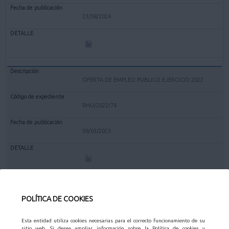
23/08/2024
OFERTA DE EMPLEO PUBLICO EJERCICIO 2022
RHU/2022/74
09/03/2023
OFERTA DE EMPLEO PUBLICO 2021
POLÍTICA DE COOKIES
RHU/2021/1
Esta entidad utiliza cookies necesarias para el correcto funcionamiento de su
sitio web. Si desea ampliar información sobre la Política de cookies y