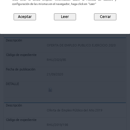
configuración de las mismas en el navegador, haga click en "Leer"
10/08/2021
OFERTA DE EMPLEO PUBLICO EJERCICIO 2020
RHU/2020/85
21/09/2020
Oferta de Empleo Público del Año 2019
RHU/2019/198