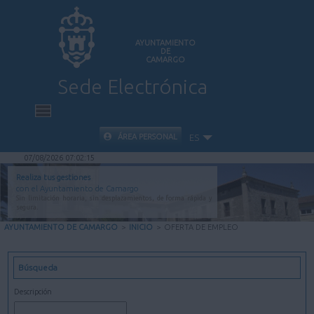
AYUNTAMIENTO
DE
CAMARGO
Sede Electrónica
INICIO
ÁREA PERSONAL
ES
07/08/2026 07:02:16
INFORMACIÓN PÚBLICA
Realiza tus gestiones
con el Ayuntamiento de Camargo
Sin limitación horaria, sin desplazamientos, de forma rápida y
CARPETA CIUDADANA
segura.
AYUNTAMIENTO DE CAMARGO
>
INICIO
>
OFERTA DE EMPLEO
VALIDACIÓN DE DOCUMENTOS
Búsqueda
AYUDA
Descripción