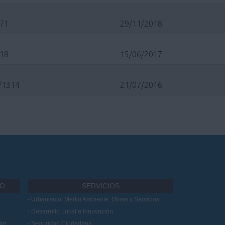
/71
29/11/2018
/18
15/06/2017
/1314
21/07/2016
IO
SERVICIOS
Urbanismo, Medio Ambiente, Obras y Servicios
Desarrollo Local e Innovación
al
Seguridad Ciudadana