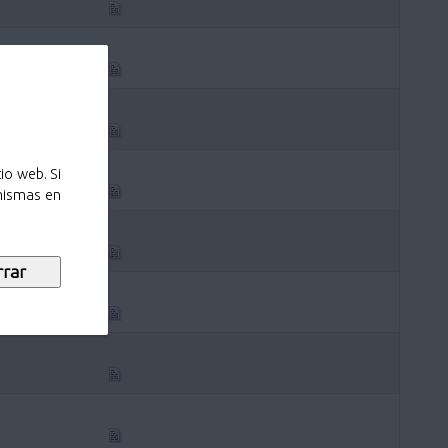
io web. Si
 mismas en