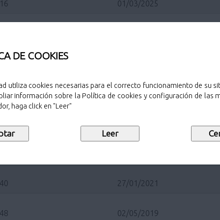
/16
01/03/2025
/11
24/04/2024
CA DE COOKIES
/19
16/05/2023
ad utiliza cookies necesarias para el correcto funcionamiento de su sit
/16
10/03/2022
liar información sobre la Política de cookies y configuración de las
or, haga click en "Leer"
/14
22/02/2022
/14
24/03/2021
/40
27/01/2021
/48
02/05/2019