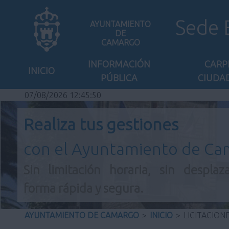
Sede 
AYUNTAMIENTO
DE
CAMARGO
INFORMACIÓN
CARP
INICIO
PÚBLICA
CIUDA
07/08/2026 12:45:50
Realiza tus gestiones
con el Ayuntamiento de C
Sin limitación horaria, sin desplaz
forma rápida y segura.
AYUNTAMIENTO DE CAMARGO
>
INICIO
>
LICITACION