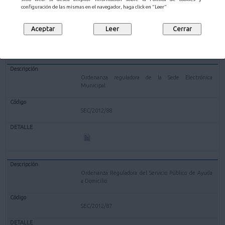
configuración de las mismas en el navegador, haga click en "Leer"
SEC/2012/90
Ordenanza reguladora de la Sede Electrónica
Municipal
SEC/2012/88
Ordenanza Reguladora del Servicio Público de Ayuda
a Domicilio
SEC/2012/87