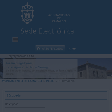
AYUNTAMIENTO
DE
CAMARGO
Sede Electrónica
INICIO
ÁREA PERSONAL
ES
08/08/2026 06:27:11
INFORMACIÓN PÚBLICA
Realiza tus gestiones
con el Ayuntamiento de Camargo
Sin limitación horaria, sin desplazamientos, de forma rápida y
CARPETA CIUDADANA
segura.
AYUNTAMIENTO DE CAMARGO
>
INICIO
>
NORMATIVA
VALIDACIÓN DE DOCUMENTOS
Búsqueda
AYUDA
Descripción