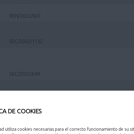
REN/2022/607
SEC/2022/1132
SEC/2022/649
SEC/2021/591
CA DE COOKIES
SEC/2020/747
ad utiliza cookies necesarias para el correcto funcionamiento de su sit