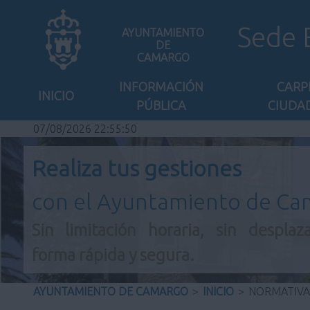
Sede 
AYUNTAMIENTO
DE
CAMARGO
INFORMACIÓN
CARP
INICIO
PÚBLICA
CIUDA
07/08/2026 22:55:51
Realiza tus gestiones
con el Ayuntamiento de C
Sin limitación horaria, sin desplaz
forma rápida y segura.
AYUNTAMIENTO DE CAMARGO
>
INICIO
>
NORMATIVA