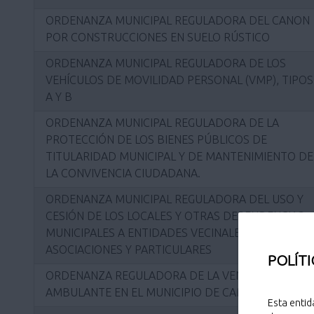
ORDENANZA MUNICIPAL REGULADORA DEL CANON
POR CONSTRUCCIONES EN SUELO RÚSTICO
ORDENANZA MUNICIPAL REGULADORA DE LOS
VEHÍCULOS DE MOVILIDAD PERSONAL (VMP), TIPOS
A Y B
ORDENANZA MUNICIPAL REGULADORA DE LA
PROTECCIÓN DE LOS BIENES PÚBLICOS DE
TITULARIDAD MUNICIPAL Y DE MANTENIMIENTO DE
LA CONVIVENCIA CIUDADANA.
ORDENANZA MUNICIPAL REGULADORA DEL USO Y
CESIÓN DE LOS LOCALES Y OTRAS DEPENDENCIAS
MUNICIPALES A ENTIDADES VECINALES,
ASOCIACIONES Y PARTICULARES
POLÍTI
ORDENANZA REGULADORA DE LA VENTA
AMBULANTE EN EL MUNICIPIO DE CAMARGO
Esta entid