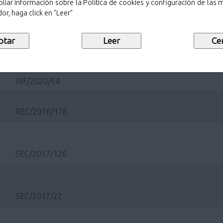
liar información sobre la Política de cookies y configuración de las
or, haga click en "Leer"
SEC/2020/688
INF/2020/54
REC/2016/178
SEC/2017/126
SEC/2017/22