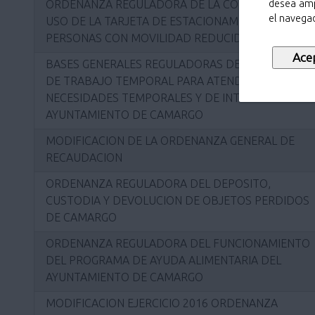
desea amp
ORDENANZA REGULADORA DE LA CONCESIÓN Y
el navegad
USO DE LA TARJETA DE ESTACIONAMIENTO PARA
PERSONAS CON MOVILIDAD REDUCIDA.
BASES GENERALES REGULADORAS DE LAS BOLSA
DE TRABAJO TEMPORAL PARA ATENDER LAS
NECESIDADES TEMPORALES Y DE INTERINIDAD DEL
AYUNTAMIENTO DE CAMARGO
MODIFICACION DE LA ORDENANZA GENERAL DE
RECAUDACION
ORDENANZA REGULADORA DEL DEPOSITO,
CUSTODIA Y DEVOLUCION DE OBJETOS PERDIDOS
DE CAMARGO
ORDENANZA REGULADORA DEL FUNCIONAMIENTO
DEL PROGRAMA DE AYUDA ALIMENTARIA DEL
AYUNTAMIENTO DE CAMARGO
MODIFICACION EJERCICIO 2016 ORDENANZA