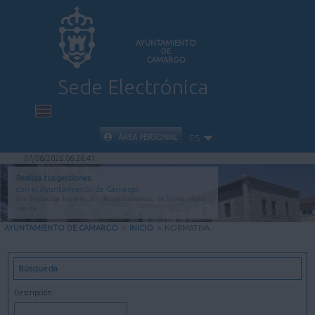
AYUNTAMIENTO
DE
CAMARGO
Sede Electrónica
INICIO
ÁREA PERSONAL
ES
07/08/2026 06:26:42
INFORMACIÓN PÚBLICA
Realiza tus gestiones
con el Ayuntamiento de Camargo
Sin limitación horaria, sin desplazamientos, de forma rápida y
CARPETA CIUDADANA
segura.
AYUNTAMIENTO DE CAMARGO
>
INICIO
>
NORMATIVA
VALIDACIÓN DE DOCUMENTOS
Búsqueda
AYUDA
Descripción