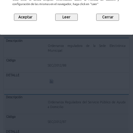
configuración de las mismas en el navegador, haga click en "Leer"
SEC/2012/90
Ordenanza reguladora de la Sede Electrónica
Municipal
SEC/2012/88
Ordenanza Reguladora del Servicio Público de Ayuda
a Domicilio
SEC/2012/87