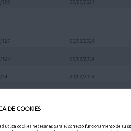
/128
25/09/2024
/127
06/08/2024
/129
06/08/2024
/24
20/03/2024
/138
06/10/2023
CA DE COOKIES
/88
09/06/2023
ad utiliza cookies necesarias para el correcto funcionamiento de su sit