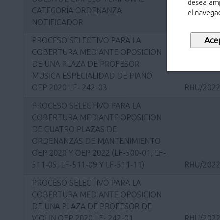
desea amp
CATEGORÍA ORDENANZA
el navegad
NOTIFICADOR
RHU/2023
PROCESO SELECTIVO PARA LA
COBERTURA MEDIANTE OPOSICION
DE UNA PLAZA DE PROFESOR
MUSICA ESPECIALIDAD DE PIANO
OEP 2020 LF- 242-03
RHU/2022
PROCESO SELECTIVO PARA LA
COBERTURA MEDIANTE OPOSICION
DE CUATRO PLAZAS DE
ORDENANZAS DE MANTENIMIENTO
OEP 2020 Y OEP 2022 (LF-500-01, LF-
511-05, LF-511-09 Y LF-511-11)
RHU/2022
PROCESO SELECTIVO PARA LA
COBERTURA MEDIANTE OPOSICION
DE UNA PLAZA DE PROFESOR DE
VIOLIN OEP 2020 LF- 242-01
RHU/2022