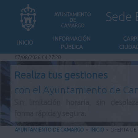
Sede 
AYUNTAMIENTO
DE
CAMARGO
INFORMACIÓN
CARP
INICIO
PÚBLICA
CIUDA
07/08/2026 04:27:21
Realiza tus gestiones
con el Ayuntamiento de C
Sin limitación horaria, sin desplaz
forma rápida y segura.
AYUNTAMIENTO DE CAMARGO
>
INICIO
>
OFERTA DE