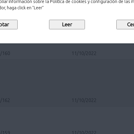
liar información sobre la Política de cookies y configuración de las
or, haga click en "Leer"
/87
09/06/2023
/160
11/10/2022
/162
11/10/2022
/159
11/10/2022