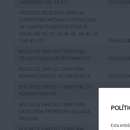
LABORALES (AE-23-01)
RHU/2024
PROCESO SELECTIVO PARA LA
COBERTURA MEDIANTE OPOSICION
DE CUATRO PLAZAS DE POLICIA
LOCAL (AE-45-13, AE-45-02, AE-45-05
Y AE-45-07)
RHU/2024
BOLSA DE EMPLEO TEMPORAL
TECNICO AUXILIAR INFORMATICO
RHU/2024
BOLSA DE EMPLEO TEMPORAL
ADMINISTRATIVO DE BIBLIOTECA
RHU/2024
BOLSA DE EMPLEO TEMPORAL DE
ADMINISTRATIVO
RHU/2023
BOLSA DE EMPLEO TEMPORAL
POLÍTI
CATEGORIA PROFESOR LENGUAJE
MUSICAL
RHU/2023
Esta entid
BOLSA DE EMPLEO TEMPORAL