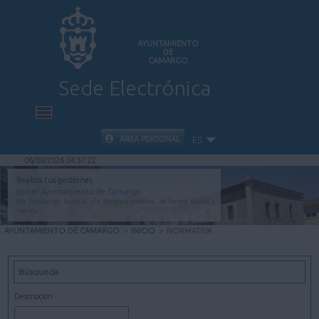
AYUNTAMIENTO
DE
CAMARGO
Sede Electrónica
INICIO
ÁREA PERSONAL
ES
06/08/2026 04:37:23
INFORMACIÓN PÚBLICA
Realiza tus gestiones
con el Ayuntamiento de Camargo
Sin limitación horaria, sin desplazamientos, de forma rápida y
CARPETA CIUDADANA
segura.
AYUNTAMIENTO DE CAMARGO
>
INICIO
>
NORMATIVA
VALIDACIÓN DE DOCUMENTOS
Búsqueda
AYUDA
Descripción