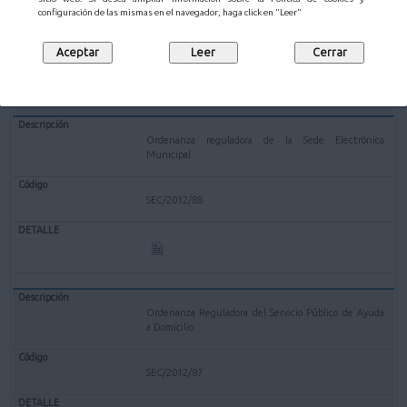
configuración de las mismas en el navegador, haga click en "Leer"
SEC/2012/90
Ordenanza reguladora de la Sede Electrónica
Municipal
SEC/2012/88
Ordenanza Reguladora del Servicio Público de Ayuda
a Domicilio
SEC/2012/87