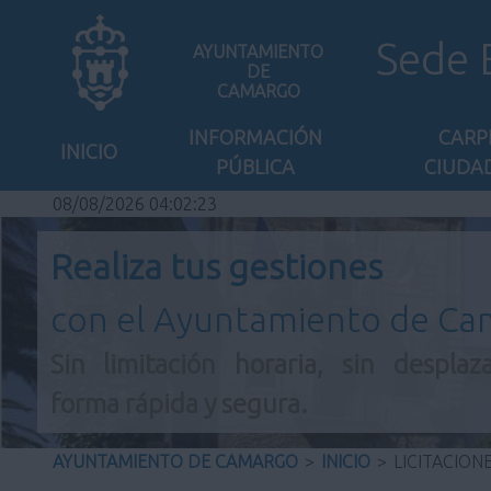
Sede 
AYUNTAMIENTO
DE
CAMARGO
INFORMACIÓN
CARP
INICIO
PÚBLICA
CIUDA
08/08/2026 04:02:23
Realiza tus gestiones
con el Ayuntamiento de C
Sin limitación horaria, sin desplaz
forma rápida y segura.
AYUNTAMIENTO DE CAMARGO
>
INICIO
>
LICITACION