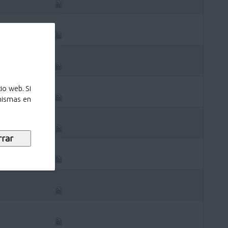
io web. Si
 mismas en