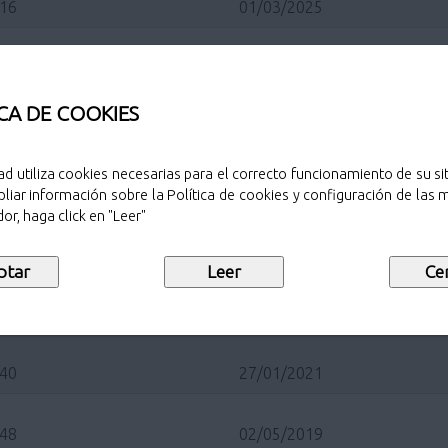
/16
01/03/2025
/11
24/04/2024
CA DE COOKIES
/19
16/05/2023
ad utiliza cookies necesarias para el correcto funcionamiento de su sit
/16
10/03/2022
liar información sobre la Política de cookies y configuración de las
or, haga click en "Leer"
/14
22/02/2022
/14
24/03/2021
/40
27/01/2021
/48
02/05/2019