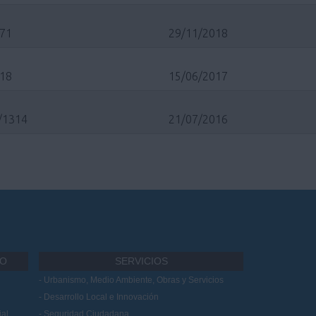
/71
29/11/2018
/18
15/06/2017
/1314
21/07/2016
IO
SERVICIOS
Urbanismo, Medio Ambiente, Obras y Servicios
Desarrollo Local e Innovación
al
Seguridad Ciudadana