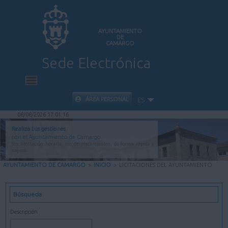
AYUNTAMIENTO
DE
CAMARGO
Sede Electrónica
INICIO
ÁREA PERSONAL
ES
08/08/2026 17:01:17
INFORMACIÓN PÚBLICA
Realiza tus gestiones
con el Ayuntamiento de Camargo
Sin limitación horaria, sin desplazamientos, de forma rápida y
CARPETA CIUDADANA
segura.
AYUNTAMIENTO DE CAMARGO
>
INICIO
>
LICITACIONES DEL AYUNTAMIENTO
VALIDACIÓN DE DOCUMENTOS
Búsqueda
AYUDA
Descripción